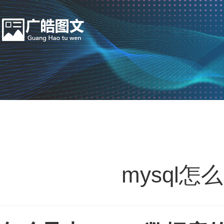
mysql怎