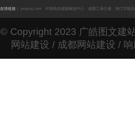
友情链接：
pswzsj.com
中国电信成都枢纽中心
成都工商注册
海口节能洗
© Copyright 2023
广皓图文建
网站建设
/
成都网站建设
/
响