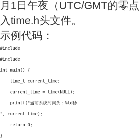
月1日午夜（UTC/GMT的零
入time.h头文件。
示例代码：
#include 
#include 
int main() {

    time_t current_time;

    current_time = time(NULL);

    printf("当前系统时间为：%ld秒

", current_time);

    return 0;
