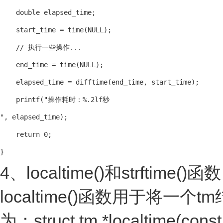
    double elapsed_time;

    start_time = time(NULL);

    // 执行一些操作...

    end_time = time(NULL);

    elapsed_time = difftime(end_time, start_time);

    printf("操作耗时：%.2lf秒

", elapsed_time);

    return 0;

4、localtime()和strftime()函数
localtime()函数用于
为：struct tm *localtime(c